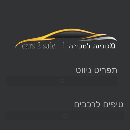
תפריט ניווט
טיפים לרכבים
השוואת יונדאי i25 מול יונדאי i35